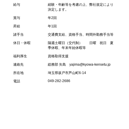
給与
経験・年齢等を考慮の上、弊社規定により
決定します。
賞与
年2回
昇給
年1回
諸手当
交通費支給、資格手当、時間外勤務手当等
休日・休暇
隔週土曜日（交代制） 日曜 祝日 夏
季休暇、年末年始休暇等
福利厚生
資格取得支援
連絡先
総務部 矢島 yajima@kyowa-kensetu.jp
所在地
埼玉県坂戸市芦山町6-14
049-282-2686
電話